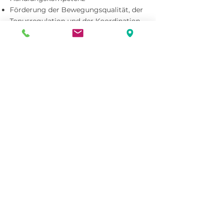
Förderung der Bewegungsqualität, der
Tonusregulation
und der Koordination
Integration und Verarbeitung der
Sinneswahrnehmungen
Förderung der Aufmerksamkeit und
Konzentration
Umsetzung der kognitiven Fähigkeiten
im Alltag und in der Schule
Verbesserung sozialer Kompetenz und
emotionaler Befindlichkeit
Eltern-, Familien- und Umfeldberatung
Einzeltherapie
Kontaktieren Sie uns