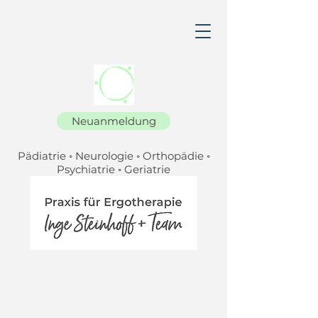
Neuanmeldung
P
ä
diatrie ◦ Neurologie ◦ Orthop
ä
die ◦
Psychiatrie ◦ Geriatrie