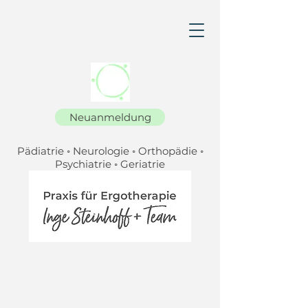
Neuanmeldung
P
ä
diatrie ◦ Neurologie ◦ Orthop
ä
die ◦
Psychiatrie ◦ Geriatrie