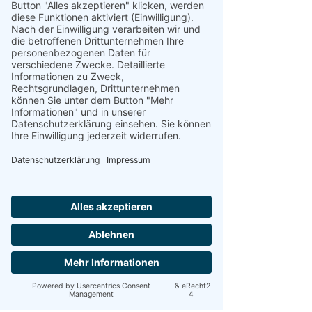
Silas Wagner
Staatl. anerkannter Ergotherapeut