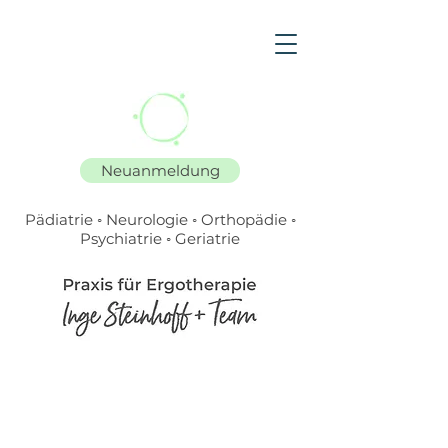
Neuanmeldung
P
ä
diatrie ◦ Neurologie ◦ Orthop
ä
die ◦
Psychiatrie ◦ Geriatrie