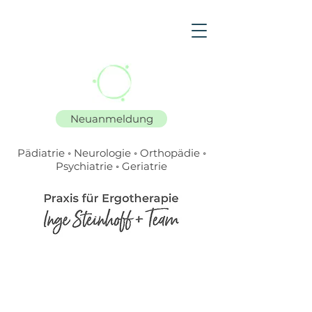
Neuanmeldung
P
ä
diatrie ◦ Neurologie ◦ Orthop
ä
die ◦
Psychiatrie ◦ Geriatrie