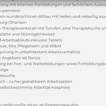
zung mit internen Fortbildungen und fachlichem Austa
upervision
em wunderschönen Altbau mit hellen und vielseitig au
burg-Ottensen
e Therapiewerkstatt mit Tonofen, eine Therapieküche un
splatte und Sitzmöglichkeiten
nd Arbeitsabläufe inklusive Tablets
ule, Kita, Pflegeheim und WfbM
gütung in unbefristetem Arbeitsverhältnis
le Angebote als Bonus
zung bei Fort- und Weiterbildungen sowie Fortbildungst
sorge
sbesuche
lich – zu frei gestaltbaren Arbeitszeiten
selbstbestimmte Arbeitsatmosphäre
Ausbildung/Studium als Ergotherapeut*in