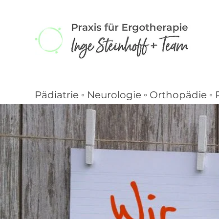
P
ä
diatrie ◦ Neurologie ◦ Orthop
ä
die ◦ 