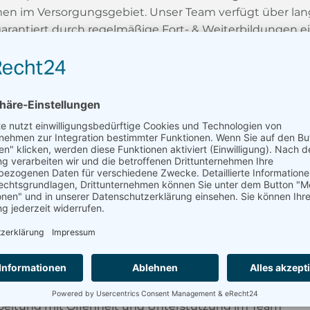
en im Versorgungsgebiet. Unser Team verfügt über lan
arantiert durch regelmäßige Fort- & Weiterbildungen ei
essourcenorientierte Prozesse mit einer systemischen H
ordergrund. Da wir die Fachbereiche Pädiatrie, Neurologi
er Praxis abdecken, bieten wir fachlich und inhaltlich v
sowie einen abwechslungsreichen Arbeitsalltag.
hes, herzliches, kompetentes Team mit viel Berufserfah
rsstruktur. Da wir sowohl den pädiatrischen, neurologisc
unserer Praxis abdecken, bieten wir fachlich und inhaltl
sowie einen abwechslungsreichen Arbeitsalltag. Therapie
hen sowie bei unseren Kooperationspartnern (Kita, Schu
und Pflegeheimen) durchgeführt.
ich:
liches und kompetentes Team mit breitgefächerter Alter
arbeitung mit Offenheit und Unterstützung im Tea
m