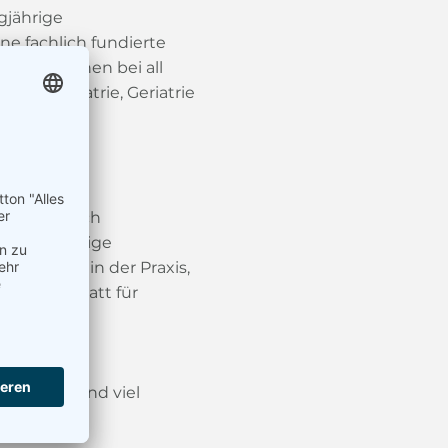
gjährige
ne fachlich fundierte
altung ste
hen bei all
e, Psychiatrie, Geriatrie
ielseitige
rung und
hen, als auch
ich vielseitige
n werden in der Praxis,
le, Werkstatt für
sstruktur und viel