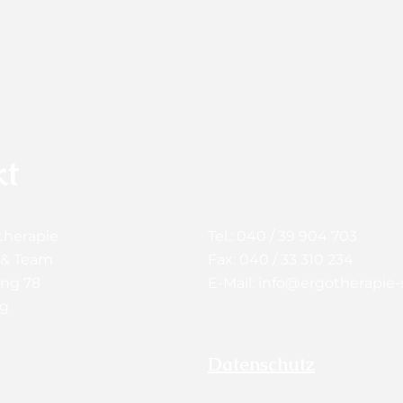
kt
therapie
Tel.: 040 / 39 904 703
 & Team
Fax: 040 / 33 310 234
ing 78
E-Mail:
info@ergotherapie-s
rg
Datenschutz