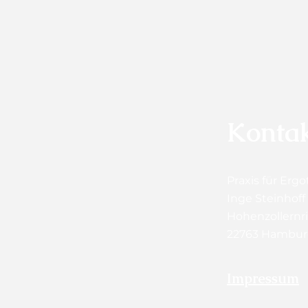
Konta
Praxis f
ü
r Ergo
Inge Steinhoff
Hohenzollernr
22763 Hambu
Impressum