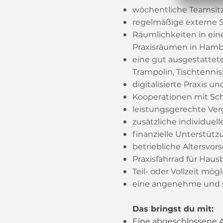
wöchentliche Teamsit
regelmäßige externe S
Räumlichkeiten in ein
Praxisräumen in Ham
eine gut ausgestattet
Trampolin, Tischtenni
di
gitalisierte Praxis u
Kooperationen mit Sch
leistungsgerechte Ver
zusätzliche individuel
finanzielle Unterstüt
betriebliche Altersvor
Praxisfahrrad für Hau
Teil- oder Vollzeit mög
eine angenehme und 
Das bringst du mit
:
Eine abgeschlossene 