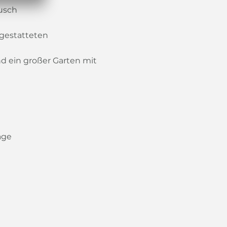
usch
sgestatteten
d ein großer Garten mit
age