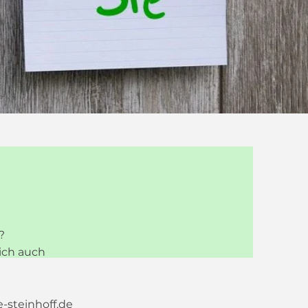
n?
ich auch
-steinhoff.de