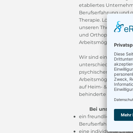
etabliertes Unternehm
Berufserfahrung und g
Therapie. Lösungs- & r
unseren Therapien im V
und Orthopädie in unser
Arbeitsmöglichkeiten 
Wir sind ein freundlic
unterschiedlicher Alte
psychischen Bereich in 
Arbeitsmöglichkeiten 
auf Heim- & Hausbesuc
behinderte Menschen 
Bei uns erwartet d
ein freundliches, herz
Berufserfahrung
eine individuelle Ein