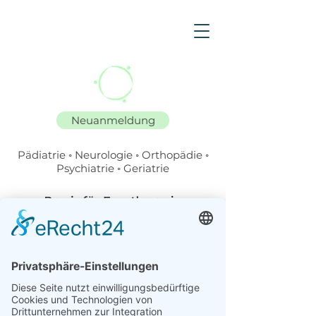
Neuanmeldung
P
ä
diatrie ◦ Neurologie ◦ Orthop
ä
die ◦
Psychiatrie ◦ Geriatrie