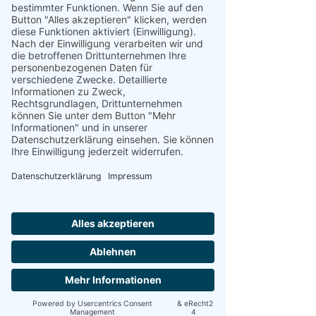
Orthop
ä
die
Im Bereich der Orthopädie arbeiten wir
auf den Erhalt der selbständigen
Alltagsbewältigung und Erweiterung
der Beweglichkeit hin:
Erlernen von schmerzarmen und
kompensatorischen
Bewegungsabläufen
Hilfe bei Wohnungs- und
Arbeitsplatzgestaltung
Herstellung, Erprobung und
Adaptionen von Hilfsmitteln
Handtherapie